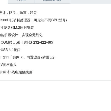
设计，防尘，防震，静音
5 6200U低功耗处理器（可定制不同CPU型号）
.5寸硬盘和M.2同时安装
A功能扩展设计，实现全无线化
COM接口,都可选RS-232/422/485
USB 3.0接口
tel i211千兆网卡，内置滤波+防雷设计
36V宽压输入
显示屏带5线电阻触摸屏