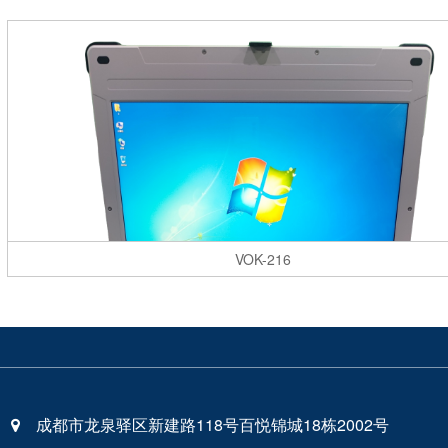
VOK-216
成都市龙泉驿区新建路118号百悦锦城18栋2002号