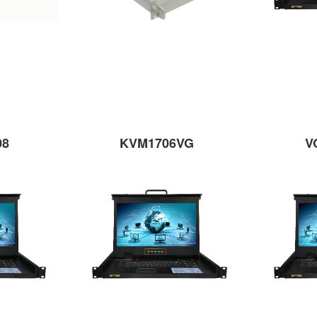
08
KVM1706VG
V